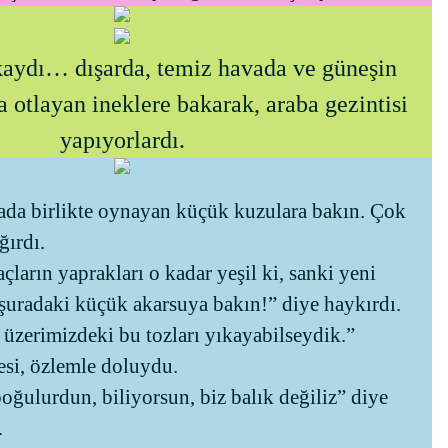
kaydı… dışarda, temiz havada ve güneşin
da otlayan ineklere bakarak, araba gezintisi
yapıyorlardı.
ada birlikte oynayan küçük kuzulara bakın. Çok
ğırdı.
çların yaprakları o kadar yeşil ki, sanki yeni
uradaki küçük akarsuya bakın!” diye haykırdı.
 üzerimizdeki bu tozları yıkayabilseydik.”
esi, özlemle doluydu.
oğulurdun, biliyorsun, biz balık değiliz” diye
.