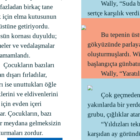
Wally, “Suda b
fazladan birkaç tane
sertçe karşılık verdi
 için elma kutusunun
 üstüne getiriyordu.
Bu tepenin üst
sün kornası duyuldu;
gökyüzünde parlaya
eler ve vedalaşmalar
oluşturmuşlardı. Wi
tamamlandı.
başlangıçta günbatım
Çocukların bazıları
Wally, “Yaratıl
n dışarı fırladılar,
rı ise unuttukları öğle
erini ve eldivenlerini
Çok geçmeden 
için evden içeri
yakınlarda bir yerd
ar. Çocukların, bazı
grubu, çığlıklar atar
ar meydana gelmeksizin
“Yıldızları te
urmaları zordur.
karşıdan ay göründ