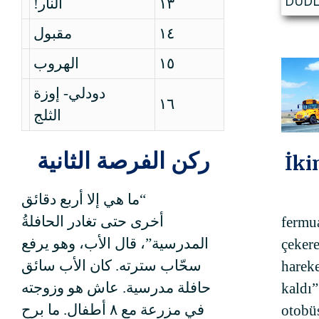
DUDL
النار!
١٣
مقبول
١٤
الهروب
١٥
دودلي- إوزة
١٦
الثلج
ركن الفرصة الثانية
İki
“ما هي إلا أربع دقائق
أخرى حتى تغادر الحافلةُ
fermu
المدرسية”، قال الأب، وهو يرفع
çeker
سحّاب سترته. كان الأب سائق
hareke
حافلة مدرسية. عاش هو وزوجته
kaldı”
في مزرعة مع ٨ أطفال. ما برح
otobü