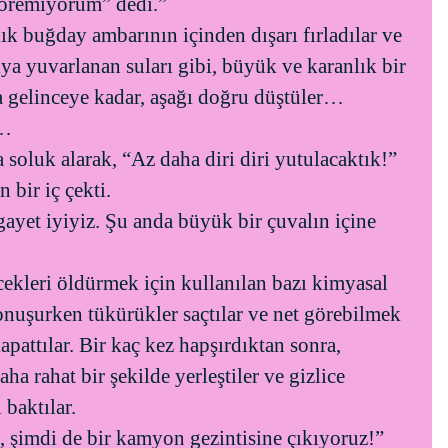
göremiyorum” dedi.”
ık buğday ambarının içinden dışarı fırladılar ve
ıya yuvarlanan suları gibi, büyük ve karanlık bir
a gelinceye kadar, aşağı doğru düştüler…
r…
 soluk alarak, “Az daha diri diri yutulacaktık!”
 bir iç çekti.
gayet iyiyiz. Şu anda büyük bir çuvalın içine
cekleri öldürmek için kullanılan bazı kimyasal
Konuşurken tükürükler saçtılar ve net görebilmek
kapattılar. Bir kaç kez hapşırdıktan sonra,
ha rahat bir şekilde yerleştiler ve gizlice
 baktılar.
 şimdi de bir kamyon gezintisine çıkıyoruz!”