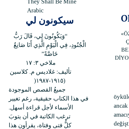
They Shall Be Mine
Arabic
O
سيكونون لي
«Ö
“وَيَكُونُونَ لِي، قَالَ رَبُّ
الْجُنُودِ، فِي الْيَوْمِ الَّذِي أَنَا صَانِعٌ
BE
خَاصَّةً”
DİYO
ملاخي ٣: ١٧
تأليف: غلاديس م. كلاسين
(١٩١٥-١٩٨٧(
جميعُ القصص الموجودة
öyküle
في هذا الكتاب حقيقية، رغم تغيير
ancak
الأسماء لأجل قراءة أسهل.
amacıy
ترغب الكاتبة في أن يتوبَ
değişt
كلُّ فتى وفتاة، يقرأون هذا