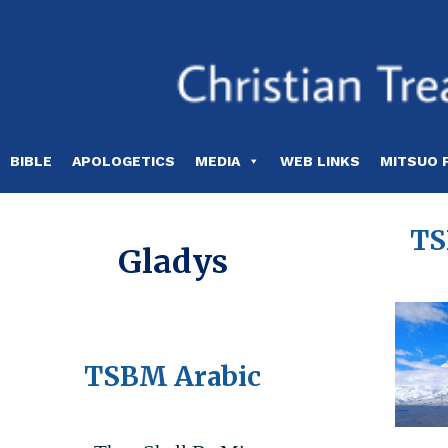
Skip
to
content
BIBLE
APOLOGETICS
MEDIA
WEB LINKS
MITSUO 
TS
Gladys
TSBM Arabic