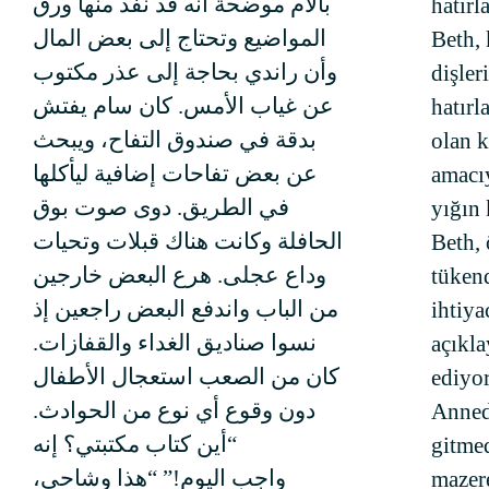
بالأم موضحة أنه قد نفذ منها ورق
hatırl
المواضيع وتحتاج إلى بعض المال
Beth, 
وأن راندي بحاجة إلى عذر مكتوب
dişler
عن غياب الأمس. كان سام يفتش
hatırl
بدقة في صندوق التفاح، ويبحث
olan k
عن بعض تفاحات إضافية ليأكلها
amacıy
في الطريق. دوى صوت بوق
yığın 
الحافلة وكانت هناك قبلات وتحيات
Beth, 
وداع عجلى. هرع البعض خارجين
tükend
من الباب واندفع البعض راجعين إذ
ihtiy
نسوا صناديق الغداء والقفازات.
açıkla
كان من الصعب استعجال الأطفال
ediyo
دون وقوع أي نوع من الحوادث.
Anned
“أين كتاب مكتبتي؟ إنه
gitmed
واجب اليوم!” “هذا وشاحي،
mazere