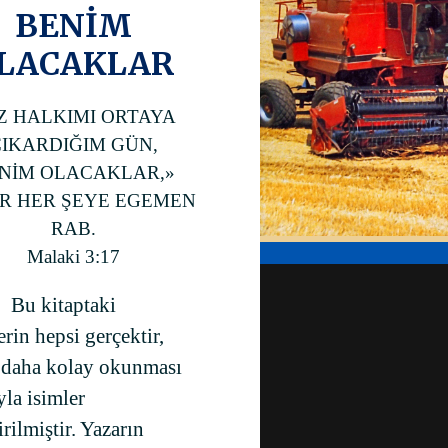
BENİM
LACAKLAR
Z HALKIMI ORTAYA
ÇIKARDIĞIM GÜN,
NİM OLACAKLAR,»
R HER ŞEYE EGEMEN
RAB.
Malaki 3:17
Bu kitaptaki
rin hepsi gerçektir,
 daha kolay okunması
la isimler
irilmiştir. Yazarın