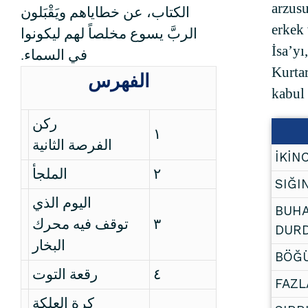
arzusu
الكتاب، عن خطاياهم ويَقْبَلون
erkek
الربَّ يسوع مخلصاً لهم ليكونوا
İsa’yı
في السماء.
Kurtar
الفهرس
kabul
ركن
١
الفرصة الثانية
İKİN
الملجأ
٢
SIĞI
اليوم الذي
BUHA
توقف فيه محرك
٣
DUR
البخار
BÖĞÜ
رقعة التوت
٤
FAZL
كرة العلكة