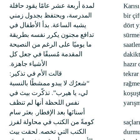
لمدة أربعة عشر عامًا يقود حافلة
Karısı
المدرسة، ويحتفظ بجدول زمني
bir çi
يشبه الساعة. بدأ الأطفال في
dört y
تدافع مجنون يكرر نفسه بطريقة
sürme
ما يوميًا على الرغم من النصيحة
saatle
المقدمة مُسبقًا في جعل كل
dakikt
الأشياء جاهزة.
hazır 
قالت الأم في تذكير:
tekrar
“شعرُك لا يبدو ممشطًا بالنسبة
rağmen
لي، يا هيرب”. تذكّرت بيث في
koşuş
نفس اللحظة أنها لم تنظف
yarışm
أسنانَها بعد الإفطار. بعثر سام
كومةً من الكتب في محاولة لفرز
saçlar
الكتب التي تخصه. لحقت بيث
durmu