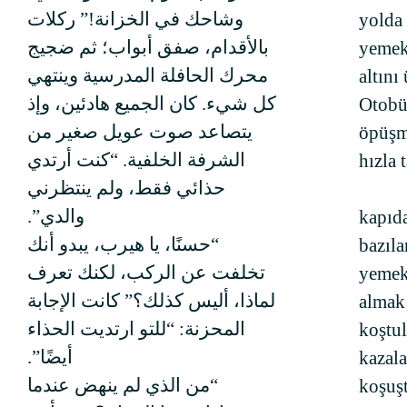
وشاحك في الخزانة!” ركلات
yolda 
بالأقدام، صفق أبواب؛ ثم ضجيج
yemek
محرك الحافلة المدرسية وينتهي
altını
كل شيء. كان الجميع هادئين، وإذ
Otobü
يتصاعد صوت عويل صغير من
öpüşm
الشرفة الخلفية. “كنت أرتدي
hızla 
حذائي فقط، ولم ينتظرني
والدي”.
kapıda
“حسنًا، يا هيرب، يبدو أنك
bazıla
تخلفت عن الركب، لكنك تعرف
yemekl
لماذا، أليس كذلك؟” كانت الإجابة
almak 
المحزنة: “للتو ارتديت الحذاء
koştul
أيضًا”.
kazal
“من الذي لم ينهض عندما
koşuşt