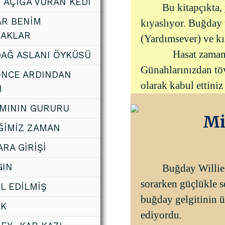
I AÇIĞA VURAN KEDİ
Bu kitapçıkta,
R BENİM
kıyaslıyor. Buğday 
CAKLAR
(Yardımsever) ve kı
Hasat zaman
DAĞ ASLANI ÖYKÜSÜ
Günahlarınızdan töv
ÖNCE ARDINDAN
olarak kabul ettiniz
N
MININ GURURU
Mi
ĞİMİZ ZAMAN
RA GİRİŞİ
IN!
Buğday Willie,
sorarken güçlükle s
L EDİLMİŞ
buğday gelgitinin 
AK
ediyordu.