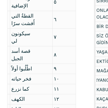
SIRR
٥
الإضافية
ONLA
القطةُ التي
OLA
٦
أَفشت سرًا
BİR 
سيكونون
SİZ 
٧
لي
GİDİ
قصة أسد
YAŞA
٨
الجبل
EKTİ
اطْلُبوا أولاً
٩
MAĞA
فخر حياته
١٠
YANG
كما نزرع
١١
KABU
الكهف
١٢
KAÇ