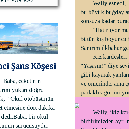
EY- KAR KAZI
Wally esnedi, 
bu büyük buğday amb
sonsuza kadar bura
“Hatırlıyor mu
bütün kış boyunca 
Sanırım ilkbahar ge
Kız kardeşleri
nci Şans Köşesi
“Yaşasın!” diye sev
gibi kayarak yanla
Baba, ceketinin
ve önlerinde, ama ç
arını yukarı doğru
parlaklık görünüyo
ek, “ Okul otobüsünün
t etmesine dört dakika
Wally, ikiz kar
 dedi.Baba, bir okul
birbirimizden ayrıl
sünün sürücüsüydü.