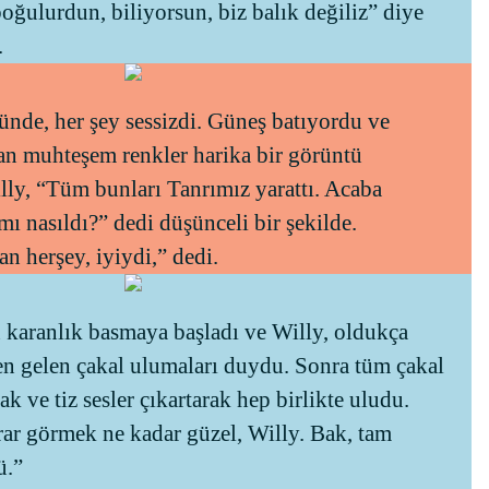
oğulurdun, biliyorsun, biz balık değiliz” diye
.
ünde, her şey sessizdi. Güneş batıyordu ve
n muhteşem renkler harika bir görüntü
lly, “Tüm bunları Tanrımız yarattı. Acaba
ı nasıldı?” dedi düşünceli bir şekilde.
an herşey, iyiydi,” dedi.
karanlık basmaya başladı ve Willy, oldukça
en gelen çakal ulumaları duydu. Sonra tüm çakal
ak ve tiz sesler çıkartarak hep birlikte uludu.
krar görmek ne kadar güzel, Willy. Bak, tam
ü.”