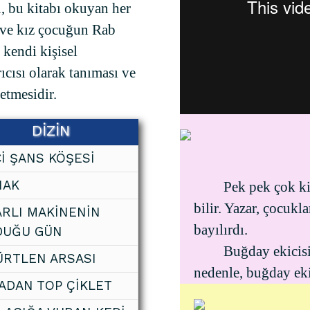
, bu kitabı okuyan her
 ve kız çocuğun Rab
, kendi kişisel
ıcısı olarak tanıması ve
 etmesidir.
DİZİN
Cİ ŞANS KÖŞESİ
NAK
Pek pek çok ki
bilir. Yazar, çocukl
RLI MAKİNENİN
bayılırdı.
DUĞU GÜN
Buğday ekicisi 
RTLEN ARSASI
nedenle, buğday eki
ADAN TOP ÇİKLET