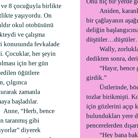
Onu hiç bir yerde 
 ve 8 çocuğuyla birlikte
Aniden, karanl
ftlikte yaşıyordu. On
bir çağlayanın aşağ
ıldır okul otobüsünü
deliğin başlangıcın
kteydi ve çalışma
düştüler…düştüle
ri konusunda fevkalade
Wally, zorlukla
i. Çocuklar, her şeyin
dedikten sonra, derin
olması için her gün
“Hayır, bence 
 edilen öğütlere
girdik.”
, çılgınca
Üstlerinde, bö
turarak zamanla
tozlar birikmişti. 
aya başladılar.
için gözlerini açıp 
Anne, “Herb, bence
bulundukları yere da
ın taranmış gibi
pencerelerden dışarı
yorlar” diyerek
“Hey bana bak,