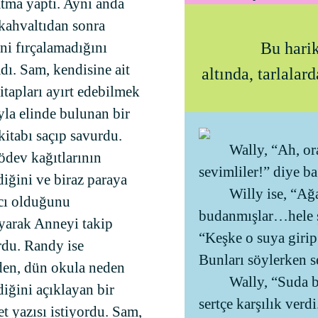
atma yaptı. Aynı anda
kahvaltıdan sonra
Bu hari
ini fırçalamadığını
adı. Sam, kendisine ait
altında, tarlalar
itapları ayırt edebilmek
la elinde bulunan bir
kitabı saçıp savurdu.
Wally, “Ah, or
ödev kağıtlarının
sevimliler!” diye ba
iğini ve biraz paraya
Willy ise, “Ağa
acı olduğunu
budanmışlar…hele ş
yarak Anneyi takip
“Keşke o suya girip
rdu. Randy ise
Bunları söylerken s
en, dün okula neden
Wally, “Suda b
iğini açıklayan bir
sertçe karşılık verdi
t yazısı istiyordu. Sam,